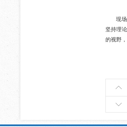
现场
坚持理
的
视野，