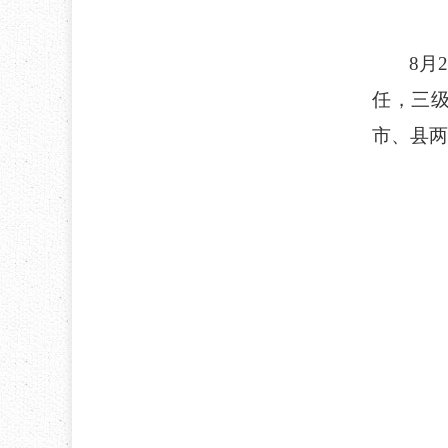
8月
任，三
市、县两