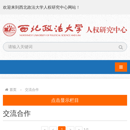
欢迎来到西北政法大学人权研究中心网站！
导航
首页
交流合作
点击显示栏目
交流合作
«
<
1
>
»
1/1